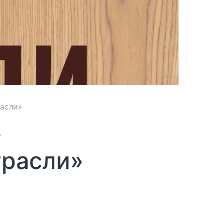
асли»
»
трасли»