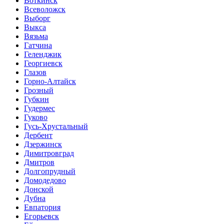
Воткинск
Всеволожск
Выборг
Выкса
Вязьма
Гатчина
Геленджик
Георгиевск
Глазов
Горно-Алтайск
Грозный
Губкин
Гудермес
Гуково
Гусь-Хрустальный
Дербент
Дзержинск
Димитровград
Дмитров
Долгопрудный
Домодедово
Донской
Дубна
Евпатория
Егорьевск