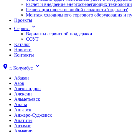
Расчет и внедрение энергосберегающих технологий
Реализация проектов любой сложности 'под ключ'
Монтаж холодильного торгового оборудования и п
Проекты
Сервис
Варианты сервисной поддержки
СОУТ
Каталог
Новости
Контакты
г.
Колумбус
Абакан
Азов
Александров
Алексин
Альметьевск
Анапа
Ангарск
Анжеро-Судженск
Апатиты
Арзамас
Армавир