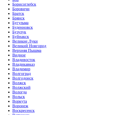
Борисоглебск
Боровичи
Братск
Брянск
Бугульма
Буденновск
Бузулук
Буйнакск
Великие Луки
Великий Новгород
Верхняя Пышма
Видное
Владивосток
Владикавказ
Владимир
Волгоград
Волгодонск
Волжск
Волжский
Вологда
Вольск
Воркута
Воронеж
Воскресенск