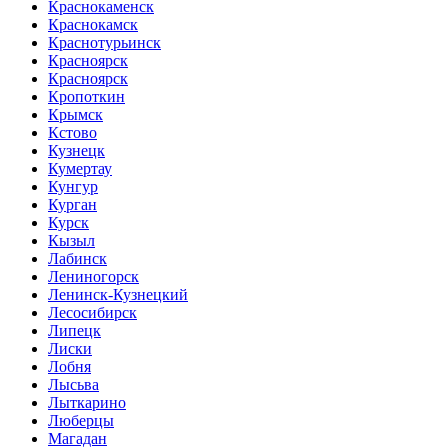
Краснокаменск
Краснокамск
Краснотурьинск
Красноярск
Красноярск
Кропоткин
Крымск
Кстово
Кузнецк
Кумертау
Кунгур
Курган
Курск
Кызыл
Лабинск
Лениногорск
Ленинск-Кузнецкий
Лесосибирск
Липецк
Лиски
Лобня
Лысьва
Лыткарино
Люберцы
Магадан