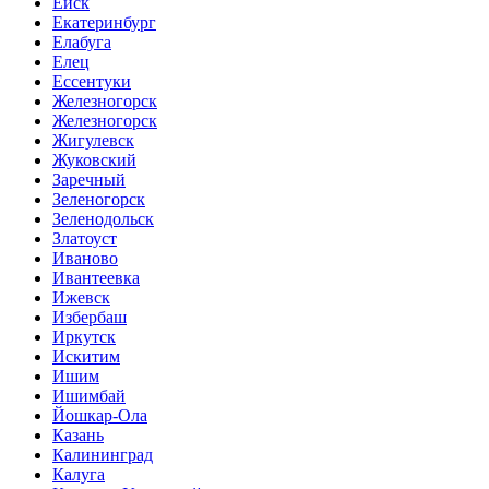
Ейск
Екатеринбург
Елабуга
Елец
Ессентуки
Железногорск
Железногорск
Жигулевск
Жуковский
Заречный
Зеленогорск
Зеленодольск
Златоуст
Иваново
Ивантеевка
Ижевск
Избербаш
Иркутск
Искитим
Ишим
Ишимбай
Йошкар-Ола
Казань
Калининград
Калуга