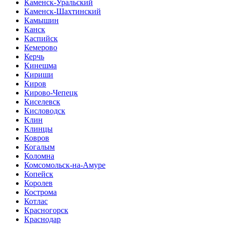
Каменск-Уральский
Каменск-Шахтинский
Камышин
Канск
Каспийск
Кемерово
Керчь
Кинешма
Кириши
Киров
Кирово-Чепецк
Киселевск
Кисловодск
Клин
Клинцы
Ковров
Когалым
Коломна
Комсомольск-на-Амуре
Копейск
Королев
Кострома
Котлас
Красногорск
Краснодар