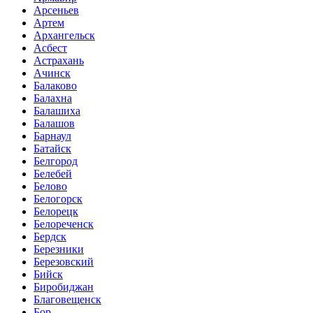
Арсеньев
Артем
Архангельск
Асбест
Астрахань
Ачинск
Балаково
Балахна
Балашиха
Балашов
Барнаул
Батайск
Белгород
Белебей
Белово
Белогорск
Белорецк
Белореченск
Бердск
Березники
Березовский
Бийск
Биробиджан
Благовещенск
Бор