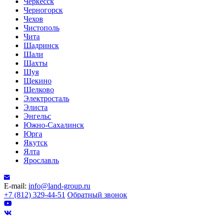
Черкесск
Черногорск
Чехов
Чистополь
Чита
Шадринск
Шали
Шахты
Шуя
Щекино
Щелково
Электросталь
Элиста
Энгельс
Южно-Сахалинск
Юрга
Якутск
Ялта
Ярославль
E-mail:
info@land-group.ru
+7 (812) 329-44-51
Обратный звонок