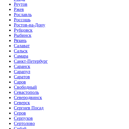
Реутов
Ржев
Рославль
Россошь
Ростов-на-Дону
Рубцовск
Рыбинск
Рязань
Салават
Сальск
Самара
Санкт-Петербург
Саранск
Сарапул
Саратов
Саров
Свободный
Севастополь
Северодвинск
Северск
Сергиев Посад
Серов
Серпухов
Сертолово
Сибай