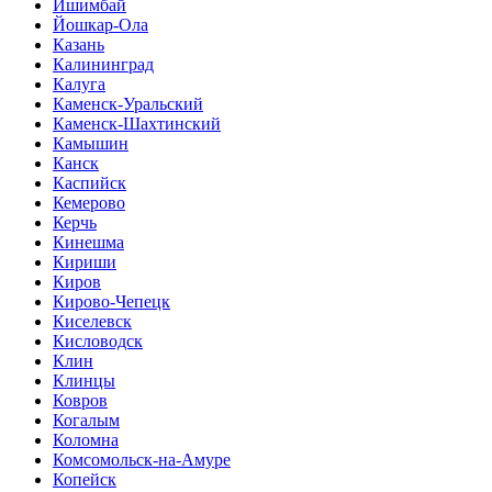
Ишимбай
Йошкар-Ола
Казань
Калининград
Калуга
Каменск-Уральский
Каменск-Шахтинский
Камышин
Канск
Каспийск
Кемерово
Керчь
Кинешма
Кириши
Киров
Кирово-Чепецк
Киселевск
Кисловодск
Клин
Клинцы
Ковров
Когалым
Коломна
Комсомольск-на-Амуре
Копейск