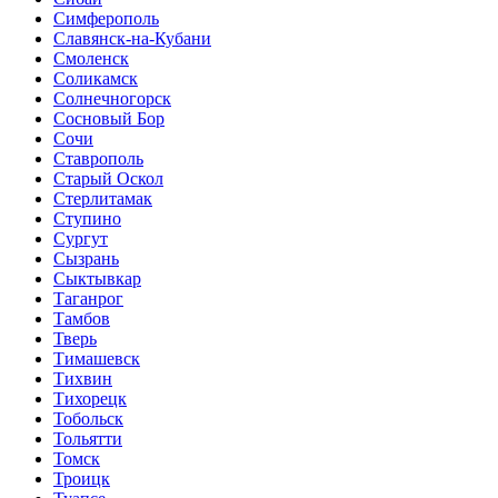
Симферополь
Славянск-на-Кубани
Смоленск
Соликамск
Солнечногорск
Сосновый Бор
Сочи
Ставрополь
Старый Оскол
Стерлитамак
Ступино
Сургут
Сызрань
Сыктывкар
Таганрог
Тамбов
Тверь
Тимашевск
Тихвин
Тихорецк
Тобольск
Тольятти
Томск
Троицк