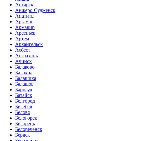
Ангарск
Анжеро-Судженск
Апатиты
Арзамас
Армавир
Арсеньев
Артем
Архангельск
Асбест
Астрахань
Ачинск
Балаково
Балахна
Балашиха
Балашов
Барнаул
Батайск
Белгород
Белебей
Белово
Белогорск
Белорецк
Белореченск
Бердск
Березники