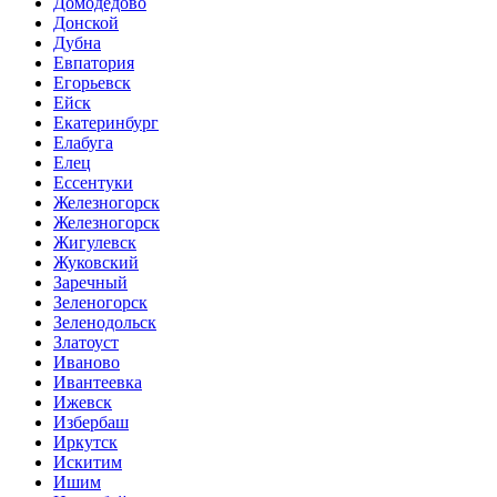
Домодедово
Донской
Дубна
Евпатория
Егорьевск
Ейск
Екатеринбург
Елабуга
Елец
Ессентуки
Железногорск
Железногорск
Жигулевск
Жуковский
Заречный
Зеленогорск
Зеленодольск
Златоуст
Иваново
Ивантеевка
Ижевск
Избербаш
Иркутск
Искитим
Ишим