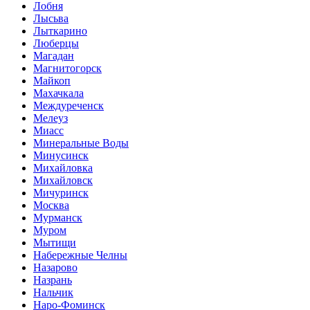
Лобня
Лысьва
Лыткарино
Люберцы
Магадан
Магнитогорск
Майкоп
Махачкала
Междуреченск
Мелеуз
Миасс
Минеральные Воды
Минусинск
Михайловка
Михайловск
Мичуринск
Москва
Мурманск
Муром
Мытищи
Набережные Челны
Назарово
Назрань
Нальчик
Наро-Фоминск