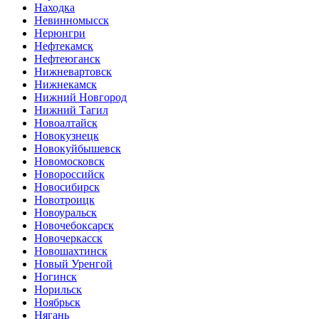
Находка
Невинномысск
Нерюнгри
Нефтекамск
Нефтеюганск
Нижневартовск
Нижнекамск
Нижний Новгород
Нижний Тагил
Новоалтайск
Новокузнецк
Новокуйбышевск
Новомосковск
Новороссийск
Новосибирск
Новотроицк
Новоуральск
Новочебоксарск
Новочеркасск
Новошахтинск
Новый Уренгой
Ногинск
Норильск
Ноябрьск
Нягань