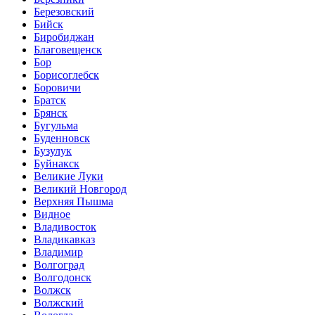
Березовский
Бийск
Биробиджан
Благовещенск
Бор
Борисоглебск
Боровичи
Братск
Брянск
Бугульма
Буденновск
Бузулук
Буйнакск
Великие Луки
Великий Новгород
Верхняя Пышма
Видное
Владивосток
Владикавказ
Владимир
Волгоград
Волгодонск
Волжск
Волжский