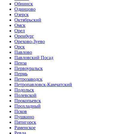
Обнинск
Одинцово
Озерск
Октябрьский
Омск
Орел
Оренбург
Орехово-Зуево
Орск
Павлово
Павловский Посад
Пенза
Первоуральск
Пермь
Петрозаводск
Петропавловск-Камчатский
Подольск
Полевской
Прокопьевск
Прохладный
Псков
Пушкино
Пятигорск
Раменское
Ревда