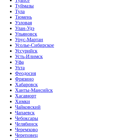
Туапсе
Туймазы
Тула
Тюмень
Узловая
Улан-Удэ
Ульяновск
Урус-Мартан
Усолье-Сибирское
Уссурийск
Усть-Илимск
Уфа
Ухта
Феодосия
Фрязино
Хабаровск
Ханты-Мансийск
Хасавюрт
Химки
Чайковский
Чапаевск
Чебоксары
Челябинск
Черемхово
Череповец