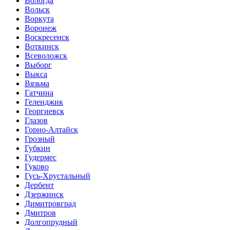
Вологда
Вольск
Воркута
Воронеж
Воскресенск
Воткинск
Всеволожск
Выборг
Выкса
Вязьма
Гатчина
Геленджик
Георгиевск
Глазов
Горно-Алтайск
Грозный
Губкин
Гудермес
Гуково
Гусь-Хрустальный
Дербент
Дзержинск
Димитровград
Дмитров
Долгопрудный