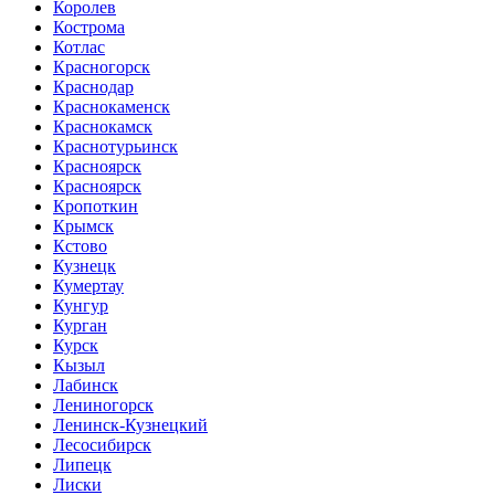
Королев
Кострома
Котлас
Красногорск
Краснодар
Краснокаменск
Краснокамск
Краснотурьинск
Красноярск
Красноярск
Кропоткин
Крымск
Кстово
Кузнецк
Кумертау
Кунгур
Курган
Курск
Кызыл
Лабинск
Лениногорск
Ленинск-Кузнецкий
Лесосибирск
Липецк
Лиски