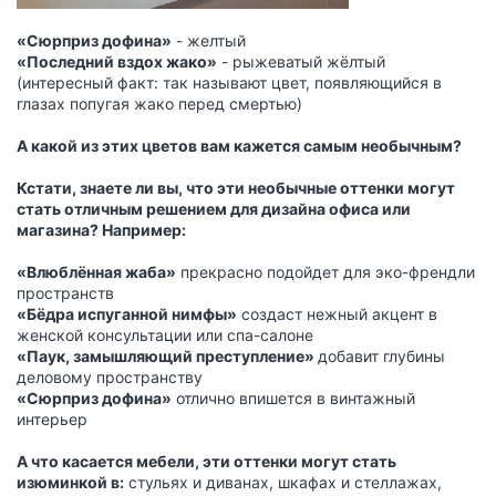
«Сюрприз дофина»
- желтый
«Последний вздох жако»
- рыжеватый жёлтый
(интересный факт: так называют цвет, появляющийся в
глазах попугая жако перед смертью)
А какой из этих цветов вам кажется самым необычным?
Кстати, знаете ли вы, что эти необычные оттенки могут
стать отличным решением для дизайна офиса или
магазина? Например:
«Влюблённая жаба»
прекрасно подойдет для эко-френдли
пространств
«Бёдра испуганной нимфы»
создаст нежный акцент в
женской консультации или спа-салоне
«Паук, замышляющий преступление»
добавит глубины
деловому пространству
«Сюрприз дофина»
отлично впишется в винтажный
интерьер
А что касается мебели, эти оттенки могут стать
изюминкой в:
стульях и диванах, шкафах и стеллажах,