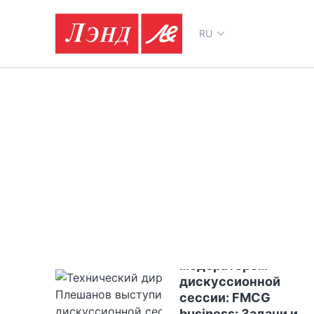
RU
16.03.2023
Технический
директор «УК
"ЛЭНД“ Сергей
Плешанов выступил
модератором
дискуссионной
сессии: FMCG
business: Задачи и